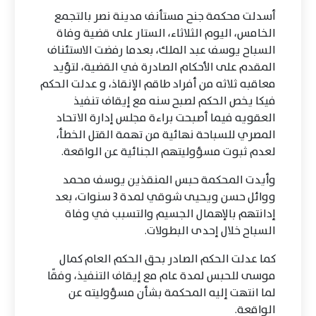
أسدلت محكمة جنح مستأنف مدينة نصر بالتجمع
الخامس، اليوم الثلاثاء، الستار على قضية وفاة
السباح يوسف عبد الملك، بعدما رفضت الاستئناف
المقدم على الأحكام الصادرة في القضية، لتؤيد
معاقبه ثلاثه من أفراد طاقم الإنقاذ، و عدلت الحكم
فيكا يخص الحكم لصبح سنه مع إيقاف تنفيذ
العقويه فيما أصبحت براءة مجلس إدارة الاتحاد
المصري للسباحة نهائية من تهمة القتل الخطأ،
لعدم ثبوت مسؤوليتهم الجنائية عن الواقعة.
وأيدت المحكمة حبس المنقذين يوسف محمد
ووائل حسن ويحيى شوقي لمدة 3 سنوات، بعد
إدانتهم بالإهمال الجسيم والتسبب في وفاة
السباح خلال إحدى البطولات.
كما عدلت الحكم الصادر بحق الحكم العام كمال
موسى للحبس لمدة عام مع إيقاف التنفيذ، وفقًا
لما انتهت إليه المحكمة بشأن مسؤوليته عن
الواقعة.