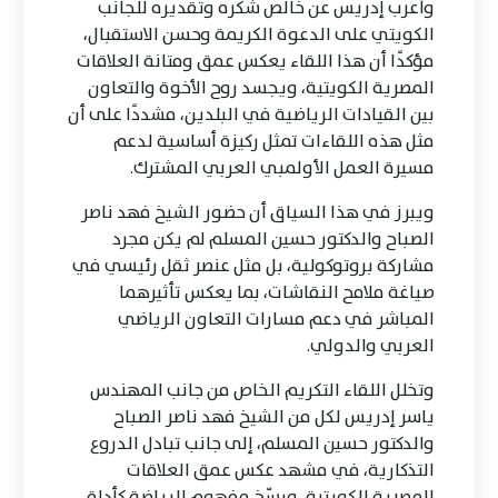
وأعرب إدريس عن خالص شكره وتقديره للجانب
الكويتي على الدعوة الكريمة وحسن الاستقبال،
مؤكدًا أن هذا اللقاء يعكس عمق ومتانة العلاقات
المصرية الكويتية، ويجسد روح الأخوة والتعاون
بين القيادات الرياضية في البلدين، مشددًا على أن
مثل هذه اللقاءات تمثل ركيزة أساسية لدعم
مسيرة العمل الأولمبي العربي المشترك.
ويبرز في هذا السياق أن حضور الشيخ فهد ناصر
الصباح والدكتور حسين المسلم لم يكن مجرد
مشاركة بروتوكولية، بل مثل عنصر ثقل رئيسي في
صياغة ملامح النقاشات، بما يعكس تأثيرهما
المباشر في دعم مسارات التعاون الرياضي
العربي والدولي.
وتخلل اللقاء التكريم الخاص من جانب المهندس
ياسر إدريس لكل من الشيخ فهد ناصر الصباح
والدكتور حسين المسلم، إلى جانب تبادل الدروع
التذكارية، في مشهد عكس عمق العلاقات
المصرية الكويتية، ورسّخ مفهوم الرياضة كأداة