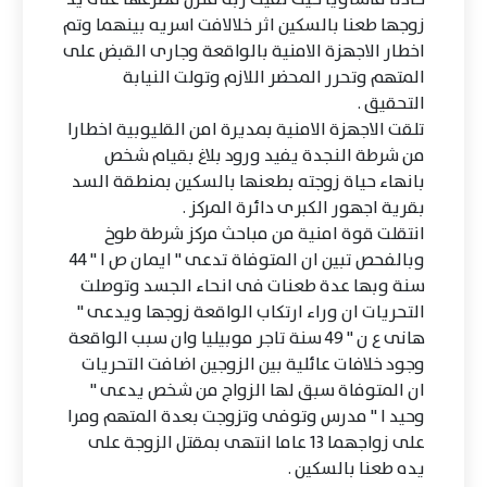
زوجها طعنا بالسكين اثر خلالافت اسريه بينهما وتم
اخطار الاجهزة الامنية بالواقعة وجارى القبض على
المتهم وتحرر المحضر اللازم وتولت النيابة
التحقيق .
تلقت الاجهزة الامنية بمديرة امن القليوبية اخطارا
من شرطة النجدة يفيد ورود بلاغ بقيام شخص
بانهاء حياة زوجته بطعنها بالسكين بمنطقة السد
بقرية اجهور الكبرى دائرة المركز .
انتقلت قوة امنية من مباحث مركز شرطة طوخ
وبالفحص تبين ان المتوفاة تدعى " ايمان ص ا " 44
سنة وبها عدة طعنات فى انحاء الجسد وتوصلت
التحريات ان وراء ارتكاب الواقعة زوجها ويدعى "
هانى ع ن " 49 سنة تاجر موبيليا وان سبب الواقعة
وجود خلافات عائلية بين الزوجين اضافت التحريات
ان المتوفاة سبق لها الزواج من شخص يدعى "
وحيد ا " مدرس وتوفى وتزوجت بعدة المتهم ومرا
على زواجهما 13 عاما انتهى بمقتل الزوجة على
يده طعنا بالسكين .