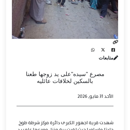
متابعات
مصرع "سيده"على يد زوجها طعنا
بالسكين لخلافات عائليه
الأحد 31 مايو, 2026
شهدت قرية اجهور الكبرى دائرة مركز شرطة طوخ
حادثا ماساويا حيث لقيت ربة منزل مصرعها على يد